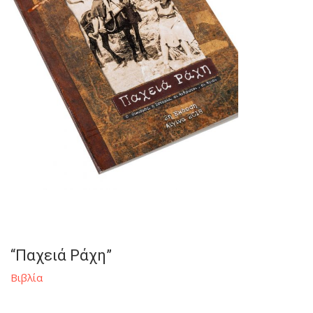
“Παχειά Ράχη”
Βιβλία