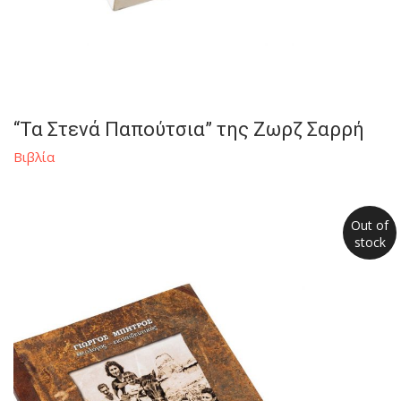
“Τα Στενά Παπούτσια” της Ζωρζ Σαρρή
Βιβλία
Out of
stock