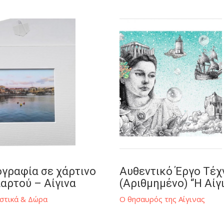
Διακοσμητικά
Καρφίτσα
Δίσκος Σερβιρίσματος
Κολιέ
Φωτογραφία σε κάδρο
Σκουλαρίκια
Ελληνικό Βιβλίο
γραφία σε χάρτινο
Αυθεντικό Έργο Τέχ
αρτού – Αίγινα
(Αριθμημένο) “Η Αίγ
στικά & Δώρα
Ο θησαυρός της Αίγινας
st
56 Perikleous Ave., 1
Floor, 15561 Holargos, Athens, Greece · © 