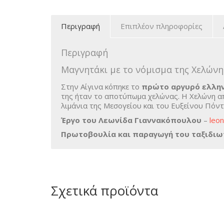
Περιγραφή
Επιπλέον πληροφορίες
Περιγραφή
Μαγνητάκι με το νόμισμα της Χελώνη
Στην Αίγινα κόπηκε το
πρώτο αργυρό ελλην
της ήταν το αποτύπωμα χελώνας. Η Χελώνη απ
λιμάνια της Μεσογείου και του Ευξείνου Πόν
Έργο του Λεωνίδα Γιαννακόπουλου
–
leon
Πρωτοβουλία και παραγωγή του ταξιδιωτ
Σχετικά προϊόντα
Σουβενίρ
Φιστίκι Αιγίνη
Σουβέρ
Γλυκό από Φιστίκι