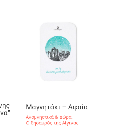
Σουβέρ
Επικοινωνία
Καλάθι
Ο Λογαριασμός μου
Όροι Χρήσης
Ανακάλυψε την
πραγματική Αίγινα
νης
Μαγνητάκι – Αφαία
ινα”
Αναμνηστικά & Δώρα
,
Ο θησαυρός της Αίγινας
Copyright 2022 -Αρ. ΓΕΜΗ 157338003000