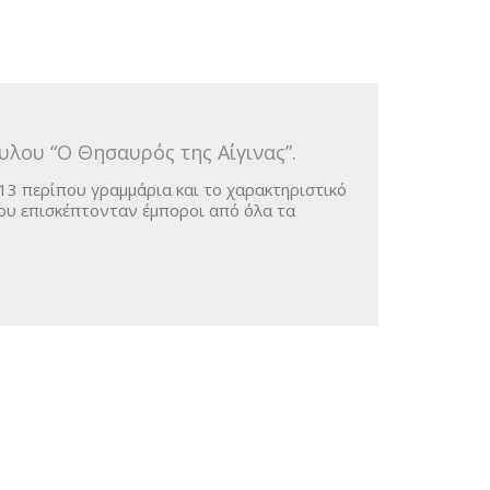
υλου “Ο Θησαυρός της Αίγινας”.
 13 περίπου γραμμάρια και το χαρακτηριστικό
που επισκέπτονταν έμποροι από όλα τα
Άγ. Νεκτάριος
E-Shop
Εικόνα
Ποιοί Είμαστε