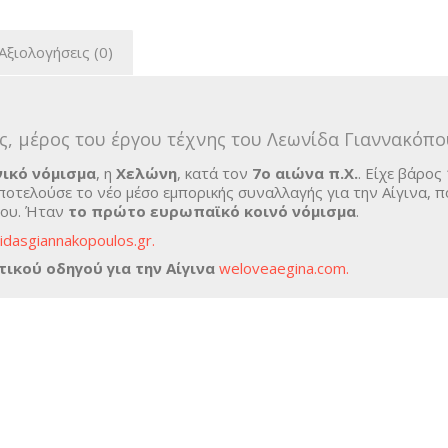
Αξιολογήσεις (0)
ς, μέρος του έργου τέχνης του Λεωνίδα Γιαννακόπο
ικό νόμισμα
, η
Χελώνη
, κατά τον
7ο αιώνα π.Χ.
. Είχε βάρος
οτελούσε το νέο μέσο εμπορικής συναλλαγής για την Αίγινα, 
του. Ήταν
το πρώτο ευρωπαϊκό κοινό νόμισμα
.
idasgiannakopoulos.gr.
ικού οδηγού για την Αίγινα
weloveaegina.com.
ς
Τέχνη
Κοσμήματα
Κεραμικά
Βραχιόλι