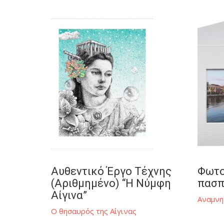
Τσάντα
Καλλυντικά
Μαγνήτης
Κρέμα Φιστικιού
Μπρελόκ
Φιστίκια
Παιδικά
Αυθεντικό Έργο Τέχνης
Φωτο
(Αριθμημένο) “Η Νύμφη
πασπ
Αίγινα”
Αναμνη
Ο θησαυρός της Αίγινας
Aegina Concept Store - Holargos Mall, 