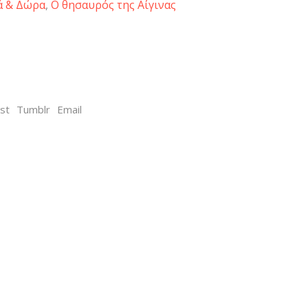
ά & Δώρα
,
Ο θησαυρός της Αίγινας
st
Tumblr
Email