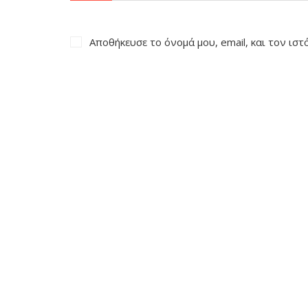
Αποθήκευσε το όνομά μου, email, και τον ισ
Σουβενίρ
Φιστίκι Αιγίνη
Σουβέρ
Γλυκό από Φιστίκι
Τσάντα
Καλλυντικά
Μαγνήτης
Κρέμα Φιστικιού
Μπρελόκ
Φιστίκια
Παιδικά