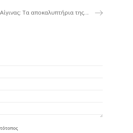
Ο Θησαυρός της Αίγινας: Τα αποκαλυπτήρια της νέας μεγάλης τοιχογραφίας για το Λιμάνι της Αίγινας
στότοπος