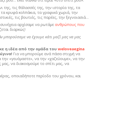
ζί μου… Εκεί νιώθω ότι είμαι «στο σπίτι μου».
ι της, τις θάλασσές της, την ιστορία της, τα
 τα κρυφά κολπάκια, τα γραφικά χωριά, την
τικιές, τις βουτιές, τις παρέες, την ξεγνοιασιά…
η συνέχεια αρχίσαμε να ρωτάμε
ανθρώπους που
ζεται διαρκώς!
Αν μπορούσαμε να έχουμε κάτι μαζί μας να μας
κε η ιδέα από την ομάδα του
weloveaegina
ίγινα!
Για να μπορούμε ανά πάσα στιγμή να
την «γευόμαστε», να την «χαζεύουμε», να την
 μας, να διακοσμούμε το σπίτι μας, να
μέρας, οποιαδήποτε περίοδο του χρόνου, και