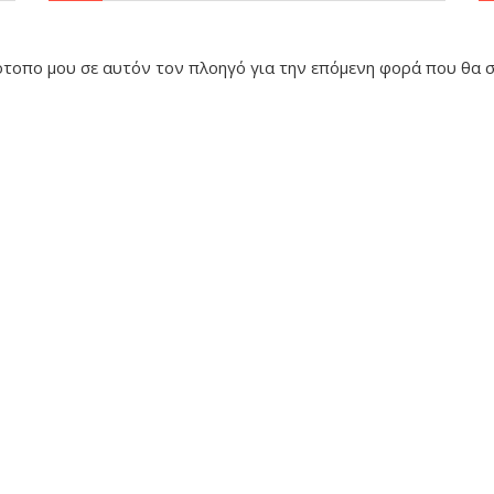
τότοπο μου σε αυτόν τον πλοηγό για την επόμενη φορά που θα 
ς
Τέχνη
Κοσμήματα
Κεραμικά
Βραχιόλι
Διακοσμητικά
Καρφίτσα
Δίσκος Σερβιρίσματος
Κολιέ
Φωτογραφία σε κάδρο
Σκουλαρίκια
Ελληνικό Βιβλίο