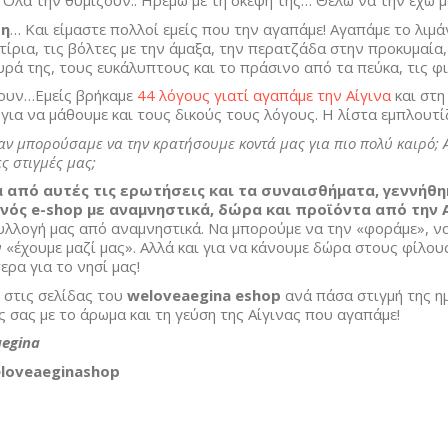
 Όλα την θυμίζουν.. Ηρεμώ με τη σκέψη της… Θέλω να την έχω μα
πη
… Και είμαστε πολλοί εμείς που την αγαπάμε! Αγαπάμε το λιμάν
ίρια, τις βόλτες με την άμαξα, την περατζάδα στην προκυμαία,
υρά της, τους ευκάλυπτους και το πράσινο από τα πεύκα, τις φισ
νουν…Εμείς βρήκαμε
44 λόγους γιατί αγαπάμε την Αίγινα
και στ
ς
για να μάθουμε και τους δικούς τους λόγους. Η λίστα εμπλουτί
 αν μπορούσαμε να την κρατήσουμε κοντά μας για πιο πολύ καιρό; 
ς στιγμές μας;
α από αυτές τις ερωτήσεις και τα συναισθήματα, γεννήθη
ενός e-shop με αναμνηστικά, δώρα και προϊόντα από την Α
λλογή μας από αναμνηστικά. Να μπορούμε να την «φοράμε», να 
 «έχουμε μαζί μας». Αλλά και για να κάνουμε δώρα στους φίλους
ρα για το νησί μας!
 στις σελίδας του
weloveaegina eshop
ανά πάσα στιγμή της η
 σας με το άρωμα και τη γεύση της Αίγινας που αγαπάμε!
aegina
loveaeginashop