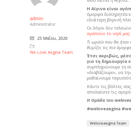
Μου λείπει η Αίγινα…
Η Αίγινα είναι αγά
όμορφα διατηρητέα κτ
admin
ιδιαίτερη βορινή πλε
Administrator
Οι λόγοι δεν τελειώ
αγαπούν το νησί μα
25 Μαΐου, 2020
Τι ωραίο που θα ήταν
θυμίζει τις πιο όμορφε
We Love Aegina Team
Έτσι ακριβώς, μέσ
για τη δημιουργία 
συμπληρώνουμε τη συ
«διαβάζουμε», να την
μαθαίνουμε περισσότε
Κάντε τις βόλτες σας
απολαύστε τις αγορές
Η Ομάδα του welove
#weloveaegina #we
Weloveaegina Team