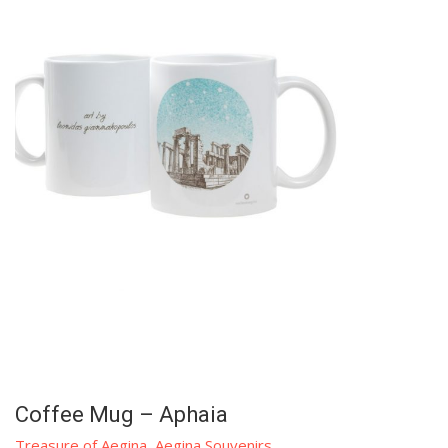
Coffee Mug – Aphaia
Treasure of Aegina
,
Aegina Souvenirs