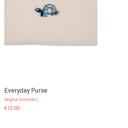
Everyday Purse
Aegina Souvenirs
€
12.00