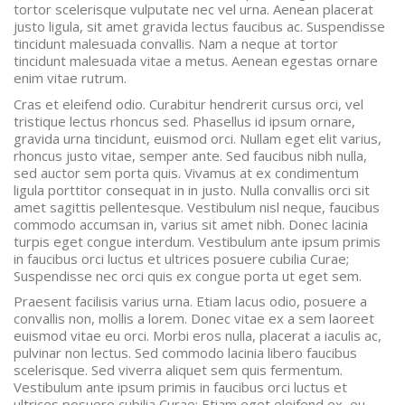
tortor scelerisque vulputate nec vel urna. Aenean placerat
justo ligula, sit amet gravida lectus faucibus ac. Suspendisse
tincidunt malesuada convallis. Nam a neque at tortor
tincidunt malesuada vitae a metus. Aenean egestas ornare
enim vitae rutrum.
Cras et eleifend odio. Curabitur hendrerit cursus orci, vel
tristique lectus rhoncus sed. Phasellus id ipsum ornare,
gravida urna tincidunt, euismod orci. Nullam eget elit varius,
rhoncus justo vitae, semper ante. Sed faucibus nibh nulla,
sed auctor sem porta quis. Vivamus at ex condimentum
ligula porttitor consequat in in justo. Nulla convallis orci sit
amet sagittis pellentesque. Vestibulum nisl neque, faucibus
commodo accumsan in, varius sit amet nibh. Donec lacinia
turpis eget congue interdum. Vestibulum ante ipsum primis
in faucibus orci luctus et ultrices posuere cubilia Curae;
Suspendisse nec orci quis ex congue porta ut eget sem.
Praesent facilisis varius urna. Etiam lacus odio, posuere a
convallis non, mollis a lorem. Donec vitae ex a sem laoreet
euismod vitae eu orci. Morbi eros nulla, placerat a iaculis ac,
pulvinar non lectus. Sed commodo lacinia libero faucibus
scelerisque. Sed viverra aliquet sem quis fermentum.
Vestibulum ante ipsum primis in faucibus orci luctus et
ultrices posuere cubilia Curae; Etiam eget eleifend ex, eu